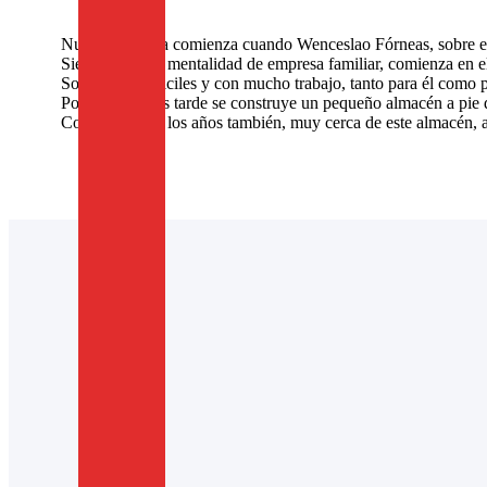
Nuestra historia comienza cuando Wenceslao Fórneas, sobre el
Siempre con la mentalidad de empresa familiar, comienza en el
Son épocas dificiles y con mucho trabajo, tanto para él como 
Pocos años más tarde se construye un pequeño almacén a pie 
Con el paso de los años también, muy cerca de este almacén, 