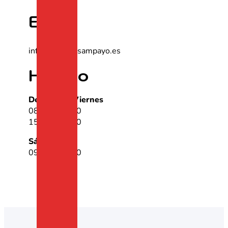
Email
info@forneassampayo.es
Horario
De Lunes a Viernes
08:00 – 13:30
15:00 – 20:00
Sábados
09:00 – 13:00